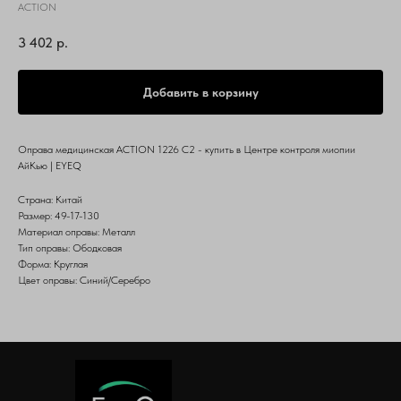
ACTION
3 402
р.
Добавить в корзину
Оправа медицинская ACTION 1226 C2 - купить в Центре контроля миопии
АйКью | EYEQ
Страна: Китай
Размер: 49-17-130
Материал оправы: Металл
Тип оправы: Ободковая
Форма: Круглая
Цвет оправы: Синий/Серебро