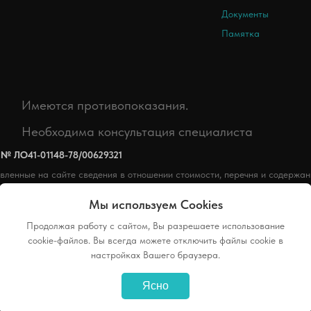
Документы
Памятка
Имеются противопоказания.
Необходима консультация специалиста
№ ЛО41-01148-78/00629321
вленные на сайте сведения в отношении стоимости, перечня и содержа
фертой, определяемой ст. 437.2 ГК РФ, и могут быть изменены без пред
Мы используем Cookies
можно только на приеме у врача.
Продолжая работу с сайтом, Вы разрешаете использование
cookie-файлов. Вы всегда можете отключить файлы cookie в
настройках Вашего браузера.
Ясно
альных данных