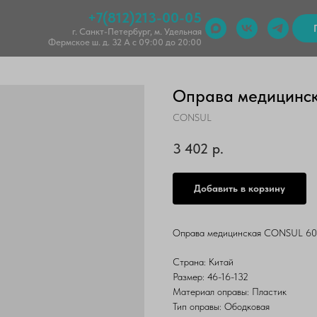
+7(812)213-00-05
г. Санкт-Петербург, м. Удельная
Фермское ш. д. 32 А с 09:00 до 20:00
Оправа медицинс
CONSUL
3 402
р.
Добавить в корзину
Оправа медицинская CONSUL 6033
Страна: Китай
Размер: 46-16-132
Материал оправы: Пластик
Тип оправы: Ободковая