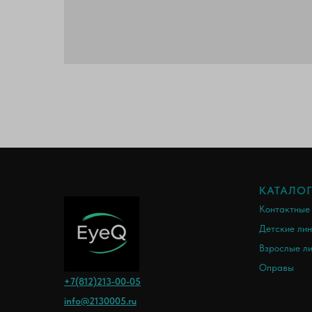
КАТАЛО
Контактные
Детские ли
Взрослые л
Оправы
+7(812)213-00-05
info@2130005.ru