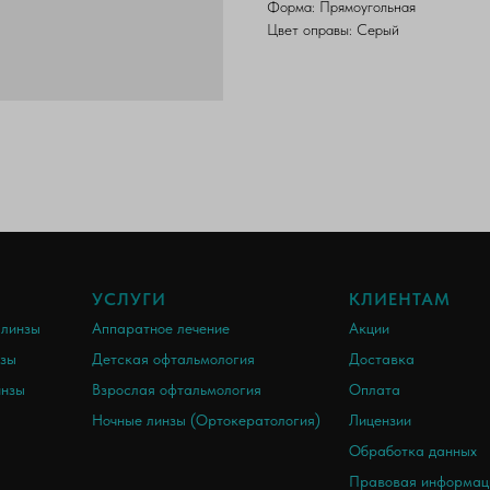
Форма: Прямоугольная
Цвет оправы: Серый
Г
УСЛУГИ
КЛИЕНТАМ
 линзы
Аппаратное лечение
Акции
нзы
Детская офтальмология
Доставка
инзы
Взрослая офтальмология
Оплата
Ночные линзы (Ортокератология)
Лицензии
Обработка данных
Правовая информац